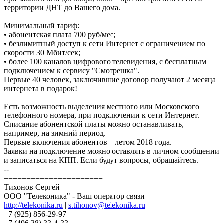
территории ДНТ до Вашего дома.
Минимальный тариф:
• абонентская плата 700 руб/мес;
• безлимитный доступ к сети Интернет с ограничением по
скорости 30 Мбит/сек;
• более 100 каналов цифрового телевидения, с бесплатным
подключением к сервису "Смотрешка".
Первые 40 человек, заключившие договор получают 2 месяца
интернета в подарок!
Есть возможность выделения местного или Московского
телефонного номера, при подключении к сети Интернет.
Списание абонентской платы можно останавливать,
например, на зимний период.
Первые включения абонентов – летом 2018 года.
Заявки на подключение можно оставлять в личном сообщении
и записаться на КПП. Если будут вопросы, обращайтесь.
--
======================
Тихонов Сергей
ООО "Телеконика" - Ваш оператор связи
http://telekonika.ru
|
s.tihonov@telekonika.ru
+7 (925) 856-29-97
+7 (496 38) 33-4-33