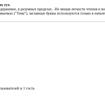
х тут.
держимое, в разумных пределах. -Не мешая легкости чтения и в
авычках ("Тема"), заглавные буквы используются только в начал
ьзователей и 1 гость