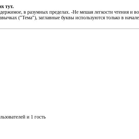
х тут.
держимое, в разумных пределах. -Не мешая легкости чтения и в
авычках ("Тема"), заглавные буквы используются только в начал
ьзователей и 1 гость