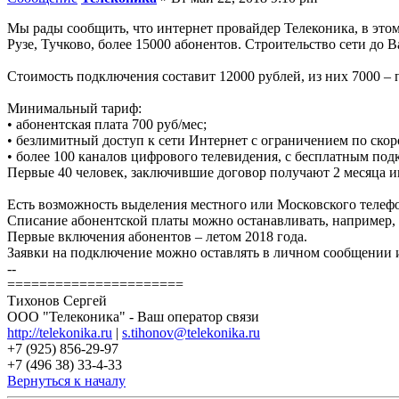
Мы рады сообщить, что интернет провайдер Телеконика, в эт
Рузе, Тучково, более 15000 абонентов. Строительство сети д
Стоимость подключения составит 12000 рублей, из них 7000 – 
Минимальный тариф:
• абонентская плата 700 руб/мес;
• безлимитный доступ к сети Интернет с ограничением по скор
• более 100 каналов цифрового телевидения, с бесплатным по
Первые 40 человек, заключившие договор получают 2 месяца и
Есть возможность выделения местного или Московского телефо
Списание абонентской платы можно останавливать, например,
Первые включения абонентов – летом 2018 года.
Заявки на подключение можно оставлять в личном сообщении и
--
======================
Тихонов Сергей
ООО "Телеконика" - Ваш оператор связи
http://telekonika.ru
|
s.tihonov@telekonika.ru
+7 (925) 856-29-97
+7 (496 38) 33-4-33
Вернуться к началу