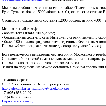
Мы рады сообщить, что интернет провайдер Телеконика, в эт
Рузе, Тучково, более 15000 абонентов. Строительство сети д
Стоимость подключения составит 12000 рублей, из них 7000 – 
Минимальный тариф:
• абонентская плата 700 руб/мес;
• безлимитный доступ к сети Интернет с ограничением по скор
• более 100 каналов цифрового телевидения, с бесплатным по
Первые 40 человек, заключившие договор получают 2 месяца и
Есть возможность выделения местного или Московского телефо
Списание абонентской платы можно останавливать, например,
Первые включения абонентов – летом 2018 года.
Заявки на подключение можно оставлять в личном сообщении и
--
======================
Тихонов Сергей
ООО "Телеконика" - Ваш оператор связи
http://telekonika.ru
|
s.tihonov@telekonika.ru
+7 (925) 856-29-97
+7 (496 38) 33-4-33
Вернуться к началу