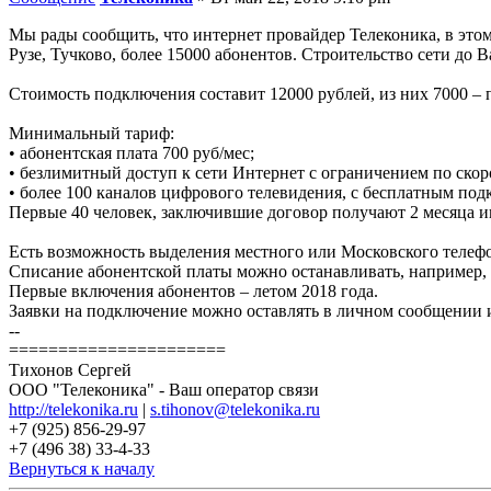
Мы рады сообщить, что интернет провайдер Телеконика, в эт
Рузе, Тучково, более 15000 абонентов. Строительство сети д
Стоимость подключения составит 12000 рублей, из них 7000 – 
Минимальный тариф:
• абонентская плата 700 руб/мес;
• безлимитный доступ к сети Интернет с ограничением по скор
• более 100 каналов цифрового телевидения, с бесплатным по
Первые 40 человек, заключившие договор получают 2 месяца и
Есть возможность выделения местного или Московского телефо
Списание абонентской платы можно останавливать, например,
Первые включения абонентов – летом 2018 года.
Заявки на подключение можно оставлять в личном сообщении и
--
======================
Тихонов Сергей
ООО "Телеконика" - Ваш оператор связи
http://telekonika.ru
|
s.tihonov@telekonika.ru
+7 (925) 856-29-97
+7 (496 38) 33-4-33
Вернуться к началу