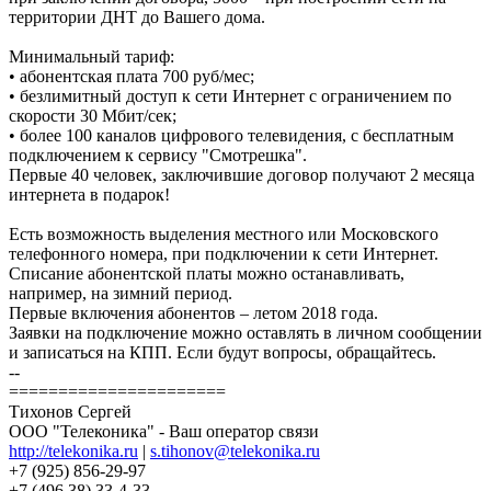
территории ДНТ до Вашего дома.
Минимальный тариф:
• абонентская плата 700 руб/мес;
• безлимитный доступ к сети Интернет с ограничением по
скорости 30 Мбит/сек;
• более 100 каналов цифрового телевидения, с бесплатным
подключением к сервису "Смотрешка".
Первые 40 человек, заключившие договор получают 2 месяца
интернета в подарок!
Есть возможность выделения местного или Московского
телефонного номера, при подключении к сети Интернет.
Списание абонентской платы можно останавливать,
например, на зимний период.
Первые включения абонентов – летом 2018 года.
Заявки на подключение можно оставлять в личном сообщении
и записаться на КПП. Если будут вопросы, обращайтесь.
--
======================
Тихонов Сергей
ООО "Телеконика" - Ваш оператор связи
http://telekonika.ru
|
s.tihonov@telekonika.ru
+7 (925) 856-29-97
+7 (496 38) 33-4-33