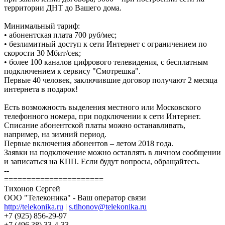
территории ДНТ до Вашего дома.
Минимальный тариф:
• абонентская плата 700 руб/мес;
• безлимитный доступ к сети Интернет с ограничением по
скорости 30 Мбит/сек;
• более 100 каналов цифрового телевидения, с бесплатным
подключением к сервису "Смотрешка".
Первые 40 человек, заключившие договор получают 2 месяца
интернета в подарок!
Есть возможность выделения местного или Московского
телефонного номера, при подключении к сети Интернет.
Списание абонентской платы можно останавливать,
например, на зимний период.
Первые включения абонентов – летом 2018 года.
Заявки на подключение можно оставлять в личном сообщении
и записаться на КПП. Если будут вопросы, обращайтесь.
--
======================
Тихонов Сергей
ООО "Телеконика" - Ваш оператор связи
http://telekonika.ru
|
s.tihonov@telekonika.ru
+7 (925) 856-29-97
+7 (496 38) 33-4-33