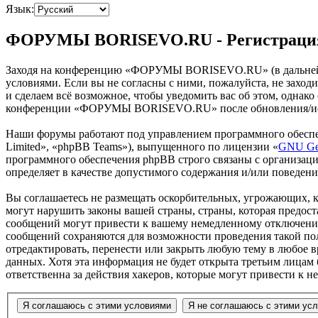
Язык:
ФОРУМЫ BORISEVO.RU - Регистраци
Заходя на конференцию «ФОРУМЫ BORISEVO.RU» (в дальнейше
условиями. Если вы не согласны с ними, пожалуйста, не зах
и сделаем всё возможное, чтобы уведомить вас об этом, однак
конференции «ФОРУМЫ BORISEVO.RU» после обновления/испра
Наши форумы работают под управлением программного обеспе
Limited», «phpBB Teams»), выпущенного по лицензии «
GNU Gen
программного обеспечения phpBB строго связаны с организаци
определяет в качестве допустимого содержания и/или поведен
Вы соглашаетесь не размещать оскорбительных, угрожающих, 
могут нарушить законы вашей страны, страны, которая пред
сообщений могут привести к вашему немедленному отключению 
сообщений сохраняются для возможности проведения такой п
отредактировать, перенести или закрыть любую тему в любое в
данных. Хотя эта информация не будет открыта третьим лиц
ответственна за действия хакеров, которые могут привести к 