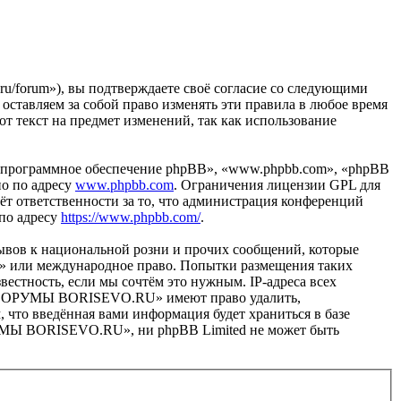
forum»), вы подтверждаете своё согласие со следующими
тавляем за собой право изменять эти правила в любое время
от текст на предмет изменений, так как использование
«программное обеспечение phpBB», «www.phpbb.com», «phpBB
но по адресу
www.phpbb.com
. Ограничения лицензии GPL для
ёт ответственности за то, что администрация конференций
 по адресу
https://www.phpbb.com/
.
ывов к национальной розни и прочих сообщений, которые
» или международное право. Попытки размещения таких
естность, если мы сочтём это нужным. IP-адреса всех
в «ФОРУМЫ BORISEVO.RU» имеют право удалить,
, что введённая вами информация будет храниться в базе
РУМЫ BORISEVO.RU», ни phpBB Limited не может быть