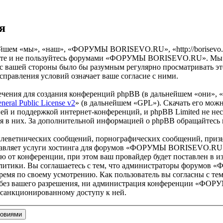
я
м «мы», «наш», «ФОРУМЫ BORISEVO.RU», «http://borisevo.ru/
одите и не пользуйтесь форумами «ФОРУМЫ BORISEVO.RU». Мы ос
о с вашей стороны было бы разумным регулярно просматривать эт
вления условий означает ваше согласие с ними.
чения для создания конференций phpBB (в дальнейшем «они», 
eral Public License v2
» (в дальнейшем «GPL»). Скачать его мож
ей и поддержкой интернет-конференций, и phpBB Limited не нес
ия в них. За дополнительной информацией о phpBB обращайтесь
клеветнических сообщений, порнографических сообщений, приз
оставляет услуги хостинга для форумов «ФОРУМЫ BORISEVO.RU
от конференции, при этом ваш провайдер будет поставлен в изв
олитики. Вы соглашаетесь с тем, что администраторы форумо
ремя по своему усмотрению. Как пользователь вы согласны с тем
ам без вашего разрешения, ни администрация конференции «ФО
несанкционированному доступу к ней.