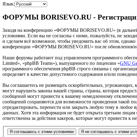
Язык:
ФОРУМЫ BORISEVO.RU - Регистраци
Заходя на конференцию «ФОРУМЫ BORISEVO.RU» (в дальнейше
условиями. Если вы не согласны с ними, пожалуйста, не зах
и сделаем всё возможное, чтобы уведомить вас об этом, однак
конференции «ФОРУМЫ BORISEVO.RU» после обновления/испра
Наши форумы работают под управлением программного обеспе
Limited», «phpBB Teams»), выпущенного по лицензии «
GNU Gen
программного обеспечения phpBB строго связаны с организаци
определяет в качестве допустимого содержания и/или поведен
Вы соглашаетесь не размещать оскорбительных, угрожающих, 
могут нарушить законы вашей страны, страны, которая пред
сообщений могут привести к вашему немедленному отключению 
сообщений сохраняются для возможности проведения такой п
отредактировать, перенести или закрыть любую тему в любое в
данных. Хотя эта информация не будет открыта третьим лиц
ответственна за действия хакеров, которые могут привести к 