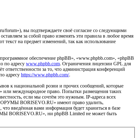
forum»), вы подтверждаете своё согласие со следующими
тавляем за собой право изменять эти правила в любое время
от текст на предмет изменений, так как использование
«программное обеспечение phpBB», «www.phpbb.com», «phpBB
но по адресу
www.phpbb.com
. Ограничения лицензии GPL для
ёт ответственности за то, что администрация конференций
 по адресу
https://www.phpbb.com/
.
ывов к национальной розни и прочих сообщений, которые
» или международное право. Попытки размещения таких
естность, если мы сочтём это нужным. IP-адреса всех
в «ФОРУМЫ BORISEVO.RU» имеют право удалить,
, что введённая вами информация будет храниться в базе
РУМЫ BORISEVO.RU», ни phpBB Limited не может быть