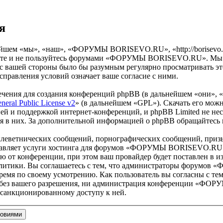
я
м «мы», «наш», «ФОРУМЫ BORISEVO.RU», «http://borisevo.ru/
одите и не пользуйтесь форумами «ФОРУМЫ BORISEVO.RU». Мы ос
о с вашей стороны было бы разумным регулярно просматривать эт
вления условий означает ваше согласие с ними.
чения для создания конференций phpBB (в дальнейшем «они», 
eral Public License v2
» (в дальнейшем «GPL»). Скачать его мож
ей и поддержкой интернет-конференций, и phpBB Limited не нес
ия в них. За дополнительной информацией о phpBB обращайтесь
клеветнических сообщений, порнографических сообщений, приз
оставляет услуги хостинга для форумов «ФОРУМЫ BORISEVO.RU
от конференции, при этом ваш провайдер будет поставлен в изв
олитики. Вы соглашаетесь с тем, что администраторы форумо
ремя по своему усмотрению. Как пользователь вы согласны с тем
ам без вашего разрешения, ни администрация конференции «ФО
несанкционированному доступу к ней.