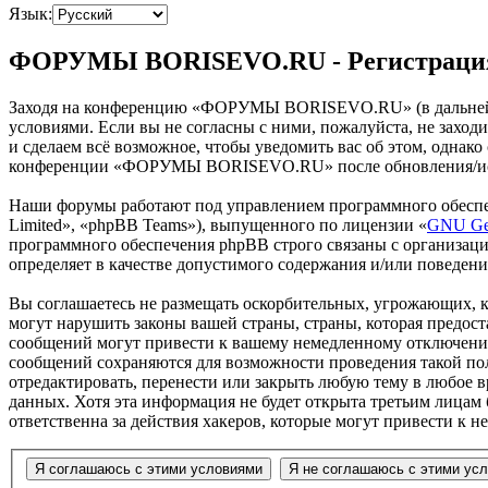
Язык:
ФОРУМЫ BORISEVO.RU - Регистраци
Заходя на конференцию «ФОРУМЫ BORISEVO.RU» (в дальнейше
условиями. Если вы не согласны с ними, пожалуйста, не зах
и сделаем всё возможное, чтобы уведомить вас об этом, однак
конференции «ФОРУМЫ BORISEVO.RU» после обновления/испра
Наши форумы работают под управлением программного обеспе
Limited», «phpBB Teams»), выпущенного по лицензии «
GNU Gen
программного обеспечения phpBB строго связаны с организаци
определяет в качестве допустимого содержания и/или поведен
Вы соглашаетесь не размещать оскорбительных, угрожающих, 
могут нарушить законы вашей страны, страны, которая пред
сообщений могут привести к вашему немедленному отключению 
сообщений сохраняются для возможности проведения такой п
отредактировать, перенести или закрыть любую тему в любое в
данных. Хотя эта информация не будет открыта третьим лиц
ответственна за действия хакеров, которые могут привести к 