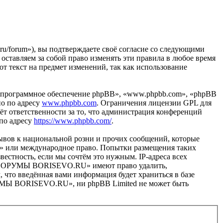
forum»), вы подтверждаете своё согласие со следующими
тавляем за собой право изменять эти правила в любое время
от текст на предмет изменений, так как использование
«программное обеспечение phpBB», «www.phpbb.com», «phpBB
но по адресу
www.phpbb.com
. Ограничения лицензии GPL для
ёт ответственности за то, что администрация конференций
 по адресу
https://www.phpbb.com/
.
ывов к национальной розни и прочих сообщений, которые
» или международное право. Попытки размещения таких
естность, если мы сочтём это нужным. IP-адреса всех
в «ФОРУМЫ BORISEVO.RU» имеют право удалить,
, что введённая вами информация будет храниться в базе
РУМЫ BORISEVO.RU», ни phpBB Limited не может быть