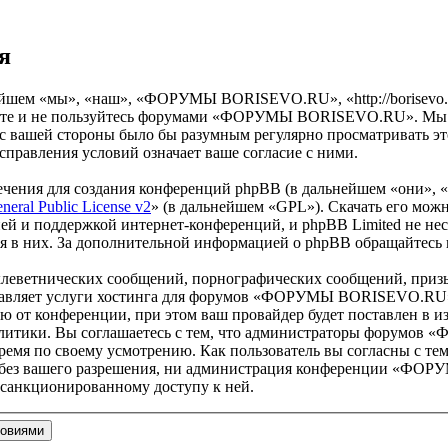
я
м «мы», «наш», «ФОРУМЫ BORISEVO.RU», «http://borisevo.ru/
одите и не пользуйтесь форумами «ФОРУМЫ BORISEVO.RU». Мы ос
о с вашей стороны было бы разумным регулярно просматривать эт
вления условий означает ваше согласие с ними.
чения для создания конференций phpBB (в дальнейшем «они», 
eral Public License v2
» (в дальнейшем «GPL»). Скачать его мож
ей и поддержкой интернет-конференций, и phpBB Limited не нес
ия в них. За дополнительной информацией о phpBB обращайтесь
клеветнических сообщений, порнографических сообщений, приз
оставляет услуги хостинга для форумов «ФОРУМЫ BORISEVO.RU
от конференции, при этом ваш провайдер будет поставлен в изв
олитики. Вы соглашаетесь с тем, что администраторы форумо
ремя по своему усмотрению. Как пользователь вы согласны с тем
ам без вашего разрешения, ни администрация конференции «ФО
несанкционированному доступу к ней.