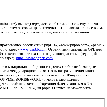
forum»), вы подтверждаете своё согласие со следующими
тавляем за собой право изменять эти правила в любое время
от текст на предмет изменений, так как использование
«программное обеспечение phpBB», «www.phpbb.com», «phpBB
но по адресу
www.phpbb.com
. Ограничения лицензии GPL для
ёт ответственности за то, что администрация конференций
 по адресу
https://www.phpbb.com/
.
ывов к национальной розни и прочих сообщений, которые
» или международное право. Попытки размещения таких
естность, если мы сочтём это нужным. IP-адреса всех
в «ФОРУМЫ BORISEVO.RU» имеют право удалить,
, что введённая вами информация будет храниться в базе
РУМЫ BORISEVO.RU», ни phpBB Limited не может быть