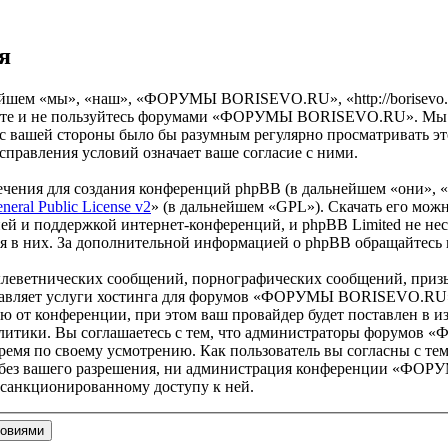
я
м «мы», «наш», «ФОРУМЫ BORISEVO.RU», «http://borisevo.ru/
одите и не пользуйтесь форумами «ФОРУМЫ BORISEVO.RU». Мы ос
о с вашей стороны было бы разумным регулярно просматривать эт
вления условий означает ваше согласие с ними.
чения для создания конференций phpBB (в дальнейшем «они», 
eral Public License v2
» (в дальнейшем «GPL»). Скачать его мож
ей и поддержкой интернет-конференций, и phpBB Limited не нес
ия в них. За дополнительной информацией о phpBB обращайтесь
клеветнических сообщений, порнографических сообщений, приз
оставляет услуги хостинга для форумов «ФОРУМЫ BORISEVO.RU
от конференции, при этом ваш провайдер будет поставлен в изв
олитики. Вы соглашаетесь с тем, что администраторы форумо
ремя по своему усмотрению. Как пользователь вы согласны с тем
ам без вашего разрешения, ни администрация конференции «ФО
несанкционированному доступу к ней.