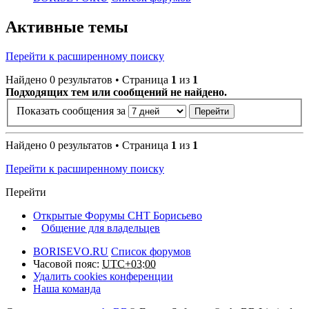
Активные темы
Перейти к расширенному поиску
Найдено 0 результатов • Страница
1
из
1
Подходящих тем или сообщений не найдено.
Показать сообщения за
Найдено 0 результатов • Страница
1
из
1
Перейти к расширенному поиску
Перейти
Открытые Форумы СНТ Борисьево
Общение для владельцев
BORISEVO.RU
Список форумов
Часовой пояс:
UTC+03:00
Удалить cookies конференции
Наша команда