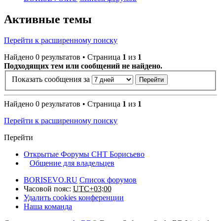
Активные темы
Перейти к расширенному поиску
Найдено 0 результатов • Страница
1
из
1
Подходящих тем или сообщений не найдено.
Показать сообщения за
Найдено 0 результатов • Страница
1
из
1
Перейти к расширенному поиску
Перейти
Открытые Форумы СНТ Борисьево
Общение для владельцев
BORISEVO.RU
Список форумов
Часовой пояс:
UTC+03:00
Удалить cookies конференции
Наша команда