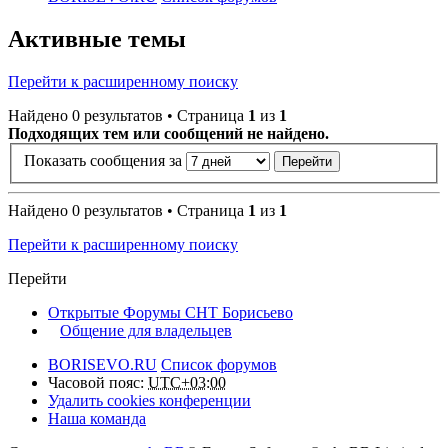
Активные темы
Перейти к расширенному поиску
Найдено 0 результатов • Страница
1
из
1
Подходящих тем или сообщений не найдено.
Показать сообщения за
Найдено 0 результатов • Страница
1
из
1
Перейти к расширенному поиску
Перейти
Открытые Форумы СНТ Борисьево
Общение для владельцев
BORISEVO.RU
Список форумов
Часовой пояс:
UTC+03:00
Удалить cookies конференции
Наша команда