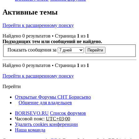
Активные темы
Перейти к расширенному поиску
Найдено 0 результатов • Страница
1
из
1
Подходящих тем или сообщений не найдено.
Показать сообщения за
Найдено 0 результатов • Страница
1
из
1
Перейти к расширенному поиску
Перейти
Открытые Форумы СНТ Борисьево
Общение для владельцев
BORISEVO.RU
Список форумов
Часовой пояс:
UTC+03:00
Удалить cookies конференции
Наша команда