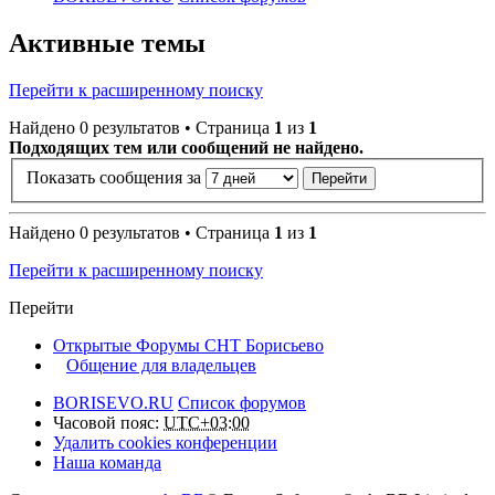
Активные темы
Перейти к расширенному поиску
Найдено 0 результатов • Страница
1
из
1
Подходящих тем или сообщений не найдено.
Показать сообщения за
Найдено 0 результатов • Страница
1
из
1
Перейти к расширенному поиску
Перейти
Открытые Форумы СНТ Борисьево
Общение для владельцев
BORISEVO.RU
Список форумов
Часовой пояс:
UTC+03:00
Удалить cookies конференции
Наша команда