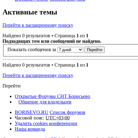
Активные темы
Перейти к расширенному поиску
Найдено 0 результатов • Страница
1
из
1
Подходящих тем или сообщений не найдено.
Показать сообщения за
Найдено 0 результатов • Страница
1
из
1
Перейти к расширенному поиску
Перейти
Открытые Форумы СНТ Борисьево
Общение для владельцев
BORISEVO.RU
Список форумов
Часовой пояс:
UTC+03:00
Удалить cookies конференции
Наша команда