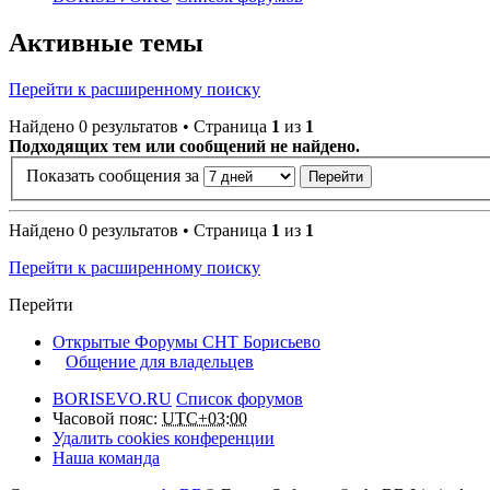
Активные темы
Перейти к расширенному поиску
Найдено 0 результатов • Страница
1
из
1
Подходящих тем или сообщений не найдено.
Показать сообщения за
Найдено 0 результатов • Страница
1
из
1
Перейти к расширенному поиску
Перейти
Открытые Форумы СНТ Борисьево
Общение для владельцев
BORISEVO.RU
Список форумов
Часовой пояс:
UTC+03:00
Удалить cookies конференции
Наша команда