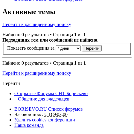
Активные темы
Перейти к расширенному поиску
Найдено 0 результатов • Страница
1
из
1
Подходящих тем или сообщений не найдено.
Показать сообщения за
Найдено 0 результатов • Страница
1
из
1
Перейти к расширенному поиску
Перейти
Открытые Форумы СНТ Борисьево
Общение для владельцев
BORISEVO.RU
Список форумов
Часовой пояс:
UTC+03:00
Удалить cookies конференции
Наша команда