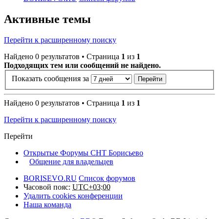
Активные темы
Перейти к расширенному поиску
Найдено 0 результатов • Страница
1
из
1
Подходящих тем или сообщений не найдено.
Показать сообщения за
Найдено 0 результатов • Страница
1
из
1
Перейти к расширенному поиску
Перейти
Открытые Форумы СНТ Борисьево
Общение для владельцев
BORISEVO.RU
Список форумов
Часовой пояс:
UTC+03:00
Удалить cookies конференции
Наша команда