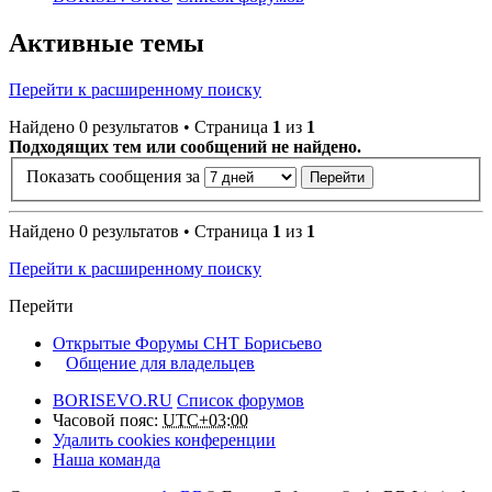
Активные темы
Перейти к расширенному поиску
Найдено 0 результатов • Страница
1
из
1
Подходящих тем или сообщений не найдено.
Показать сообщения за
Найдено 0 результатов • Страница
1
из
1
Перейти к расширенному поиску
Перейти
Открытые Форумы СНТ Борисьево
Общение для владельцев
BORISEVO.RU
Список форумов
Часовой пояс:
UTC+03:00
Удалить cookies конференции
Наша команда