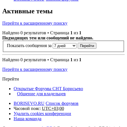
Активные темы
Перейти к расширенному поиску
Найдено 0 результатов • Страница
1
из
1
Подходящих тем или сообщений не найдено.
Показать сообщения за
Найдено 0 результатов • Страница
1
из
1
Перейти к расширенному поиску
Перейти
Открытые Форумы СНТ Борисьево
Общение для владельцев
BORISEVO.RU
Список форумов
Часовой пояс:
UTC+03:00
Удалить cookies конференции
Наша команда