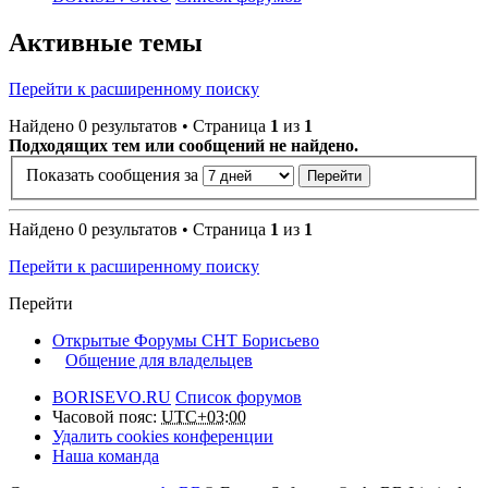
Активные темы
Перейти к расширенному поиску
Найдено 0 результатов • Страница
1
из
1
Подходящих тем или сообщений не найдено.
Показать сообщения за
Найдено 0 результатов • Страница
1
из
1
Перейти к расширенному поиску
Перейти
Открытые Форумы СНТ Борисьево
Общение для владельцев
BORISEVO.RU
Список форумов
Часовой пояс:
UTC+03:00
Удалить cookies конференции
Наша команда