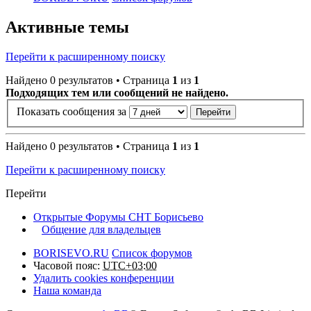
Активные темы
Перейти к расширенному поиску
Найдено 0 результатов • Страница
1
из
1
Подходящих тем или сообщений не найдено.
Показать сообщения за
Найдено 0 результатов • Страница
1
из
1
Перейти к расширенному поиску
Перейти
Открытые Форумы СНТ Борисьево
Общение для владельцев
BORISEVO.RU
Список форумов
Часовой пояс:
UTC+03:00
Удалить cookies конференции
Наша команда