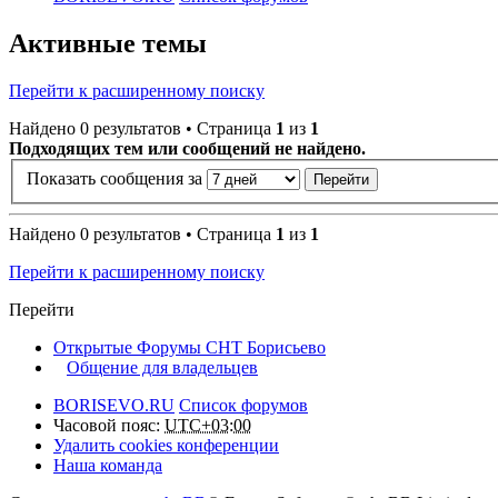
Активные темы
Перейти к расширенному поиску
Найдено 0 результатов • Страница
1
из
1
Подходящих тем или сообщений не найдено.
Показать сообщения за
Найдено 0 результатов • Страница
1
из
1
Перейти к расширенному поиску
Перейти
Открытые Форумы СНТ Борисьево
Общение для владельцев
BORISEVO.RU
Список форумов
Часовой пояс:
UTC+03:00
Удалить cookies конференции
Наша команда