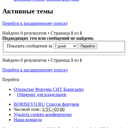
Активные темы
Перейти к расширенному поиску
Найдено 0 результатов • Страница
1
из
1
Подходящих тем или сообщений не найдено.
Показать сообщения за
Найдено 0 результатов • Страница
1
из
1
Перейти к расширенному поиску
Перейти
Открытые Форумы СНТ Борисьево
Общение для владельцев
BORISEVO.RU
Список форумов
Часовой пояс:
UTC+03:00
Удалить cookies конференции
Наша команда