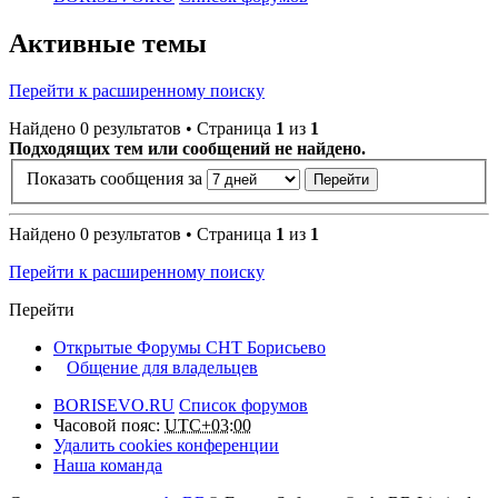
Активные темы
Перейти к расширенному поиску
Найдено 0 результатов • Страница
1
из
1
Подходящих тем или сообщений не найдено.
Показать сообщения за
Найдено 0 результатов • Страница
1
из
1
Перейти к расширенному поиску
Перейти
Открытые Форумы СНТ Борисьево
Общение для владельцев
BORISEVO.RU
Список форумов
Часовой пояс:
UTC+03:00
Удалить cookies конференции
Наша команда