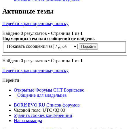
Активные темы
Перейти к расширенному поиску
Найдено 0 результатов • Страница
1
из
1
Подходящих тем или сообщений не найдено.
Показать сообщения за
Найдено 0 результатов • Страница
1
из
1
Перейти к расширенному поиску
Перейти
Открытые Форумы СНТ Борисьево
Общение для владельцев
BORISEVO.RU
Список форумов
Часовой пояс:
UTC+03:00
Удалить cookies конференции
Наша команда