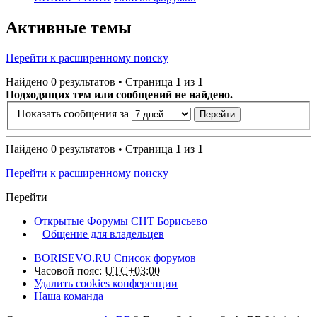
Активные темы
Перейти к расширенному поиску
Найдено 0 результатов • Страница
1
из
1
Подходящих тем или сообщений не найдено.
Показать сообщения за
Найдено 0 результатов • Страница
1
из
1
Перейти к расширенному поиску
Перейти
Открытые Форумы СНТ Борисьево
Общение для владельцев
BORISEVO.RU
Список форумов
Часовой пояс:
UTC+03:00
Удалить cookies конференции
Наша команда