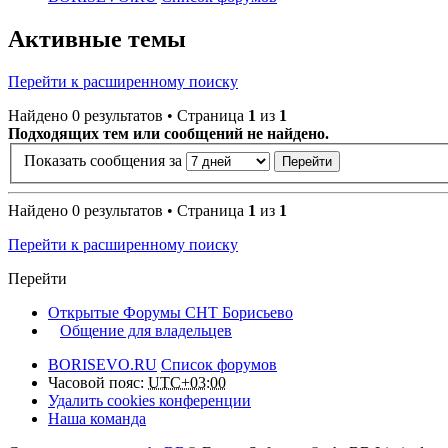
Активные темы
Перейти к расширенному поиску
Найдено 0 результатов • Страница
1
из
1
Подходящих тем или сообщений не найдено.
Показать сообщения за
Найдено 0 результатов • Страница
1
из
1
Перейти к расширенному поиску
Перейти
Открытые Форумы СНТ Борисьево
Общение для владельцев
BORISEVO.RU
Список форумов
Часовой пояс:
UTC+03:00
Удалить cookies конференции
Наша команда