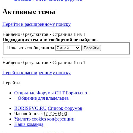
Активные темы
Перейти к расширенному поиску
Найдено 0 результатов • Страница
1
из
1
Подходящих тем или сообщений не найдено.
Показать сообщения за
Найдено 0 результатов • Страница
1
из
1
Перейти к расширенному поиску
Перейти
Открытые Форумы СНТ Борисьево
Общение для владельцев
BORISEVO.RU
Список форумов
Часовой пояс:
UTC+03:00
Удалить cookies конференции
Наша команда