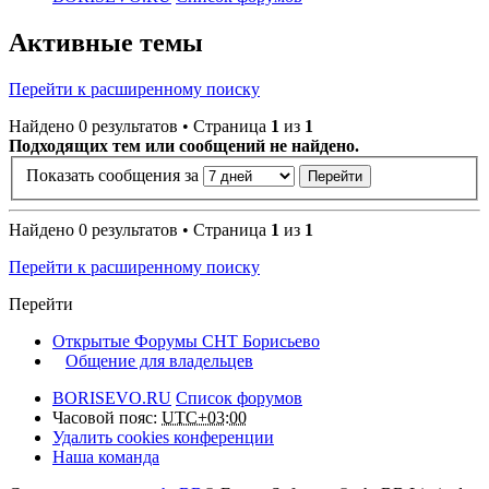
Активные темы
Перейти к расширенному поиску
Найдено 0 результатов • Страница
1
из
1
Подходящих тем или сообщений не найдено.
Показать сообщения за
Найдено 0 результатов • Страница
1
из
1
Перейти к расширенному поиску
Перейти
Открытые Форумы СНТ Борисьево
Общение для владельцев
BORISEVO.RU
Список форумов
Часовой пояс:
UTC+03:00
Удалить cookies конференции
Наша команда