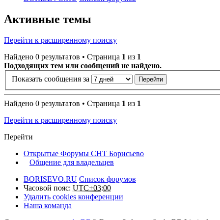
Активные темы
Перейти к расширенному поиску
Найдено 0 результатов • Страница
1
из
1
Подходящих тем или сообщений не найдено.
Показать сообщения за
Найдено 0 результатов • Страница
1
из
1
Перейти к расширенному поиску
Перейти
Открытые Форумы СНТ Борисьево
Общение для владельцев
BORISEVO.RU
Список форумов
Часовой пояс:
UTC+03:00
Удалить cookies конференции
Наша команда