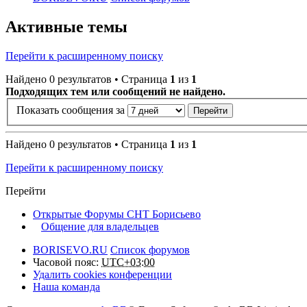
Активные темы
Перейти к расширенному поиску
Найдено 0 результатов • Страница
1
из
1
Подходящих тем или сообщений не найдено.
Показать сообщения за
Найдено 0 результатов • Страница
1
из
1
Перейти к расширенному поиску
Перейти
Открытые Форумы СНТ Борисьево
Общение для владельцев
BORISEVO.RU
Список форумов
Часовой пояс:
UTC+03:00
Удалить cookies конференции
Наша команда