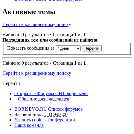
Активные темы
Перейти к расширенному поиску
Найдено 0 результатов • Страница
1
из
1
Подходящих тем или сообщений не найдено.
Показать сообщения за
Найдено 0 результатов • Страница
1
из
1
Перейти к расширенному поиску
Перейти
Открытые Форумы СНТ Борисьево
Общение для владельцев
BORISEVO.RU
Список форумов
Часовой пояс:
UTC+03:00
Удалить cookies конференции
Наша команда