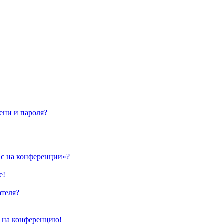
ени и пароля?
ас на конференции»?
е!
ателя?
и на конференцию!