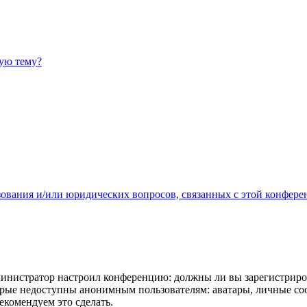
ную тему?
зования и/или юридических вопросов, связанных с этой конфере
администратор настроил конференцию: должны ли вы зарегистриро
рые недоступны анонимным пользователям: аватары, личные сообщ
екомендуем это сделать.