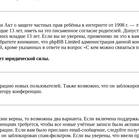
, или Акт о защите частных прав ребёнка в интернете от 1998 г.
е 13 лет, иметь на это письменное согласие родителей. Допус
х младше 13 лет. Если вы не уверены, применимо ли это к вам
Обратите внимание, что phpBB Limited администрация данной к
, кроме указанных в ответе на вопрос «С кем можно связаться 
ет юридической силы.
цию новых пользователей. Также возможно, что он заблокирова
ратору конференции.
 они верны, то возможны два варианта. Если включена поддержка
енциях требуется, чтобы все новые учётные записи были актив
трации. Если вам было прислано email-сообщение, следуйте пол
 он заблокирован спам-фильтром. Если вы уверены, что ввели пр