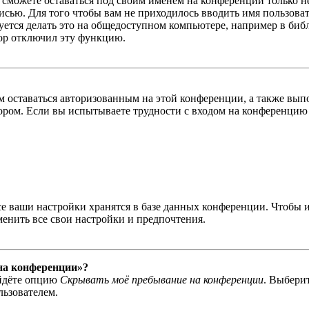
ы сможете оставаться под своим именем на конференции только н
писью. Для того чтобы вам не приходилось вводить имя пользова
тся делать это на общедоступном компьютере, например в библи
тор отключил эту функцию.
вам оставаться авторизованным на этой конференции, а также в
ром. Если вы испытываете трудности с входом на конференцию 
се ваши настройки хранятся в базе данных конференции. Чтобы 
менить все свои настройки и предпочтения.
 на конференции»?
айдёте опцию
Скрывать моё пребывание на конференции
. Выбери
льзователем.