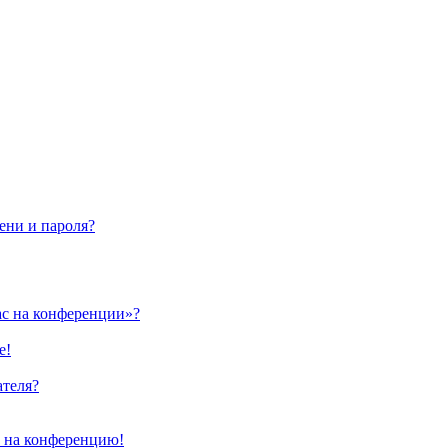
ени и пароля?
ас на конференции»?
е!
ателя?
и на конференцию!