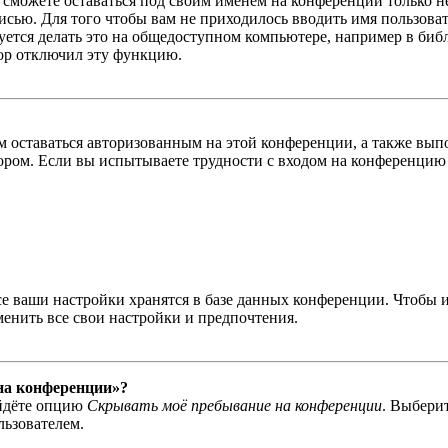
ы сможете оставаться под своим именем на конференции только н
писью. Для того чтобы вам не приходилось вводить имя пользова
тся делать это на общедоступном компьютере, например в библи
тор отключил эту функцию.
вам оставаться авторизованным на этой конференции, а также в
ром. Если вы испытываете трудности с входом на конференцию 
се ваши настройки хранятся в базе данных конференции. Чтобы 
менить все свои настройки и предпочтения.
 на конференции»?
айдёте опцию
Скрывать моё пребывание на конференции
. Выбери
льзователем.