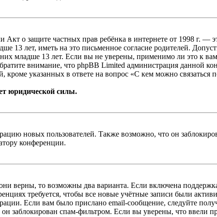
, или Акт о защите частных прав ребёнка в интернете от 1998 г.
е 13 лет, иметь на это письменное согласие родителей. Допус
х младше 13 лет. Если вы не уверены, применимо ли это к вам
Обратите внимание, что phpBB Limited администрация данной к
, кроме указанных в ответе на вопрос «С кем можно связаться 
ет юридической силы.
цию новых пользователей. Также возможно, что он заблокирова
ратору конференции.
 они верны, то возможны два варианта. Если включена поддержка
енциях требуется, чтобы все новые учётные записи были актив
трации. Если вам было прислано email-сообщение, следуйте пол
 он заблокирован спам-фильтром. Если вы уверены, что ввели пр