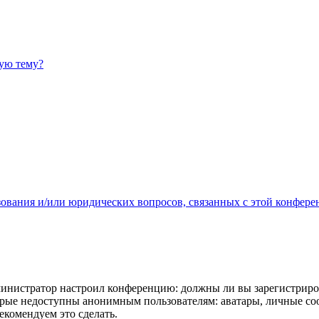
ную тему?
зования и/или юридических вопросов, связанных с этой конфере
администратор настроил конференцию: должны ли вы зарегистриро
рые недоступны анонимным пользователям: аватары, личные сообщ
екомендуем это сделать.