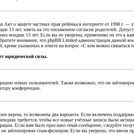
, или Акт о защите частных прав ребёнка в интернете от 1998 г.
е 13 лет, иметь на это письменное согласие родителей. Допус
х младше 13 лет. Если вы не уверены, применимо ли это к вам
Обратите внимание, что phpBB Limited администрация данной к
, кроме указанных в ответе на вопрос «С кем можно связаться 
ет юридической силы.
цию новых пользователей. Также возможно, что он заблокирова
ратору конференции.
 они верны, то возможны два варианта. Если включена поддержка
енциях требуется, чтобы все новые учётные записи были актив
трации. Если вам было прислано email-сообщение, следуйте пол
 он заблокирован спам-фильтром. Если вы уверены, что ввели пр