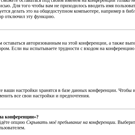
ы сможете оставаться под своим именем на конференции только н
писью. Для того чтобы вам не приходилось вводить имя пользова
тся делать это на общедоступном компьютере, например в библи
тор отключил эту функцию.
вам оставаться авторизованным на этой конференции, а также в
ром. Если вы испытываете трудности с входом на конференцию 
се ваши настройки хранятся в базе данных конференции. Чтобы 
менить все свои настройки и предпочтения.
 на конференции»?
айдёте опцию
Скрывать моё пребывание на конференции
. Выбери
льзователем.