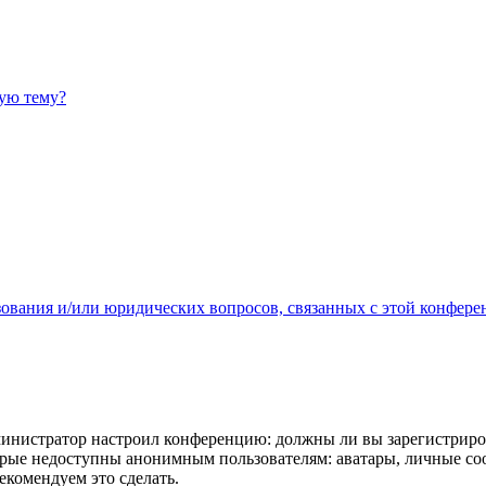
ную тему?
зования и/или юридических вопросов, связанных с этой конфере
администратор настроил конференцию: должны ли вы зарегистриро
рые недоступны анонимным пользователям: аватары, личные сообщ
екомендуем это сделать.