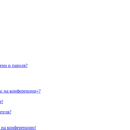
ени и пароля?
ас на конференции»?
е!
ателя?
и на конференцию!