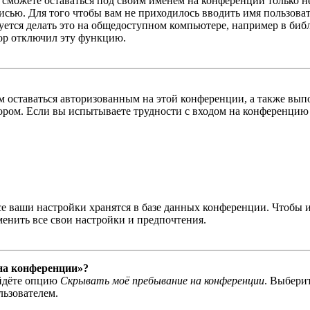
ы сможете оставаться под своим именем на конференции только н
писью. Для того чтобы вам не приходилось вводить имя пользова
тся делать это на общедоступном компьютере, например в библи
тор отключил эту функцию.
вам оставаться авторизованным на этой конференции, а также в
ром. Если вы испытываете трудности с входом на конференцию 
се ваши настройки хранятся в базе данных конференции. Чтобы 
менить все свои настройки и предпочтения.
 на конференции»?
айдёте опцию
Скрывать моё пребывание на конференции
. Выбери
льзователем.