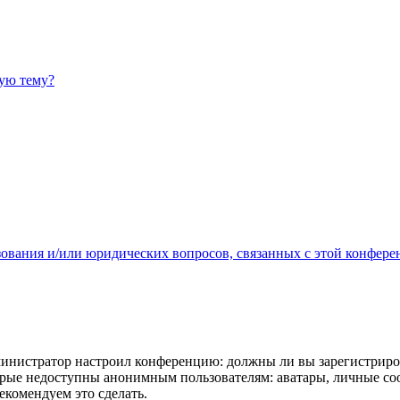
ную тему?
зования и/или юридических вопросов, связанных с этой конфере
администратор настроил конференцию: должны ли вы зарегистриро
рые недоступны анонимным пользователям: аватары, личные сообщ
екомендуем это сделать.