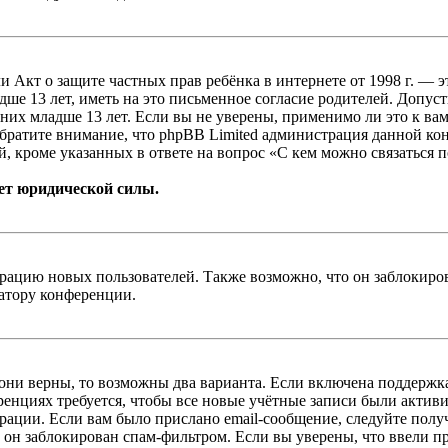
, или Акт о защите частных прав ребёнка в интернете от 1998 г.
е 13 лет, иметь на это письменное согласие родителей. Допус
х младше 13 лет. Если вы не уверены, применимо ли это к вам
Обратите внимание, что phpBB Limited администрация данной к
, кроме указанных в ответе на вопрос «С кем можно связаться 
ет юридической силы.
цию новых пользователей. Также возможно, что он заблокирова
ратору конференции.
 они верны, то возможны два варианта. Если включена поддержка
енциях требуется, чтобы все новые учётные записи были актив
трации. Если вам было прислано email-сообщение, следуйте пол
 он заблокирован спам-фильтром. Если вы уверены, что ввели пр