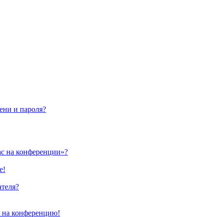
ени и пароля?
ас на конференции»?
е!
ателя?
и на конференцию!