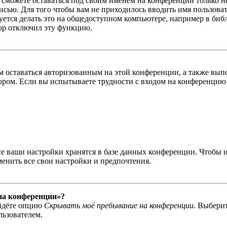
ы сможете оставаться под своим именем на конференции только н
писью. Для того чтобы вам не приходилось вводить имя пользова
тся делать это на общедоступном компьютере, например в библи
тор отключил эту функцию.
вам оставаться авторизованным на этой конференции, а также в
ром. Если вы испытываете трудности с входом на конференцию 
се ваши настройки хранятся в базе данных конференции. Чтобы 
менить все свои настройки и предпочтения.
 на конференции»?
айдёте опцию
Скрывать моё пребывание на конференции
. Выбери
льзователем.