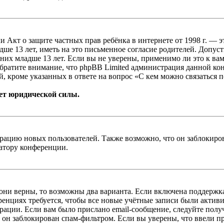
, или Акт о защите частных прав ребёнка в интернете от 1998 г.
е 13 лет, иметь на это письменное согласие родителей. Допус
х младше 13 лет. Если вы не уверены, применимо ли это к вам
Обратите внимание, что phpBB Limited администрация данной к
, кроме указанных в ответе на вопрос «С кем можно связаться 
ет юридической силы.
цию новых пользователей. Также возможно, что он заблокирова
ратору конференции.
 они верны, то возможны два варианта. Если включена поддержка
енциях требуется, чтобы все новые учётные записи были актив
трации. Если вам было прислано email-сообщение, следуйте пол
 он заблокирован спам-фильтром. Если вы уверены, что ввели пр