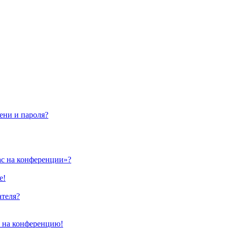
ени и пароля?
ас на конференции»?
е!
ателя?
и на конференцию!