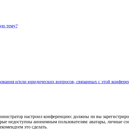
ную тему?
зования и/или юридических вопросов, связанных с этой конфере
администратор настроил конференцию: должны ли вы зарегистриро
рые недоступны анонимным пользователям: аватары, личные сообщ
екомендуем это сделать.