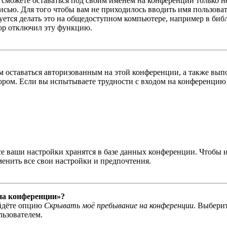
ы сможете оставаться под своим именем на конференции только н
писью. Для того чтобы вам не приходилось вводить имя пользова
тся делать это на общедоступном компьютере, например в библи
тор отключил эту функцию.
вам оставаться авторизованным на этой конференции, а также в
ром. Если вы испытываете трудности с входом на конференцию 
се ваши настройки хранятся в базе данных конференции. Чтобы 
менить все свои настройки и предпочтения.
 на конференции»?
айдёте опцию
Скрывать моё пребывание на конференции
. Выбери
льзователем.