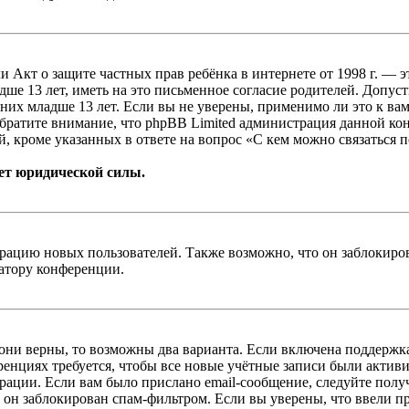
, или Акт о защите частных прав ребёнка в интернете от 1998 г.
е 13 лет, иметь на это письменное согласие родителей. Допус
х младше 13 лет. Если вы не уверены, применимо ли это к вам
Обратите внимание, что phpBB Limited администрация данной к
, кроме указанных в ответе на вопрос «С кем можно связаться 
ет юридической силы.
цию новых пользователей. Также возможно, что он заблокирова
ратору конференции.
 они верны, то возможны два варианта. Если включена поддержка
енциях требуется, чтобы все новые учётные записи были актив
трации. Если вам было прислано email-сообщение, следуйте пол
 он заблокирован спам-фильтром. Если вы уверены, что ввели пр