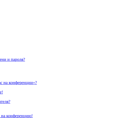
ени и пароля?
ас на конференции»?
е!
ателя?
и на конференцию!