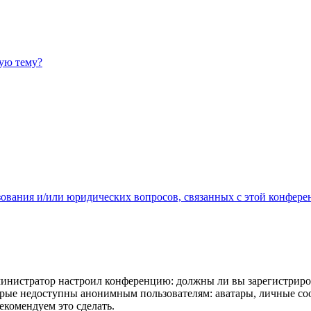
ную тему?
зования и/или юридических вопросов, связанных с этой конфере
администратор настроил конференцию: должны ли вы зарегистриро
рые недоступны анонимным пользователям: аватары, личные сообщ
екомендуем это сделать.