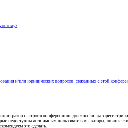
ную тему?
зования и/или юридических вопросов, связанных с этой конфере
администратор настроил конференцию: должны ли вы зарегистриро
рые недоступны анонимным пользователям: аватары, личные сообщ
екомендуем это сделать.