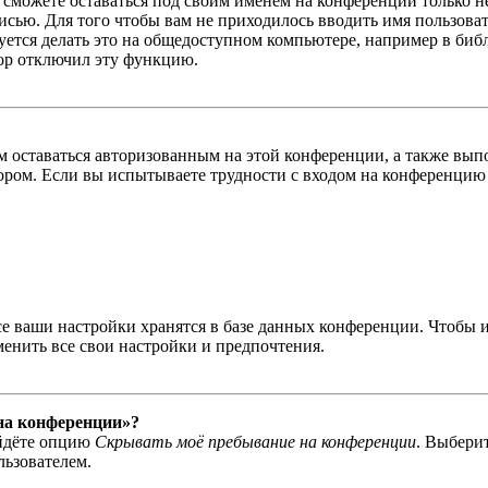
ы сможете оставаться под своим именем на конференции только н
писью. Для того чтобы вам не приходилось вводить имя пользова
тся делать это на общедоступном компьютере, например в библи
тор отключил эту функцию.
вам оставаться авторизованным на этой конференции, а также в
ром. Если вы испытываете трудности с входом на конференцию 
се ваши настройки хранятся в базе данных конференции. Чтобы 
менить все свои настройки и предпочтения.
 на конференции»?
айдёте опцию
Скрывать моё пребывание на конференции
. Выбери
льзователем.