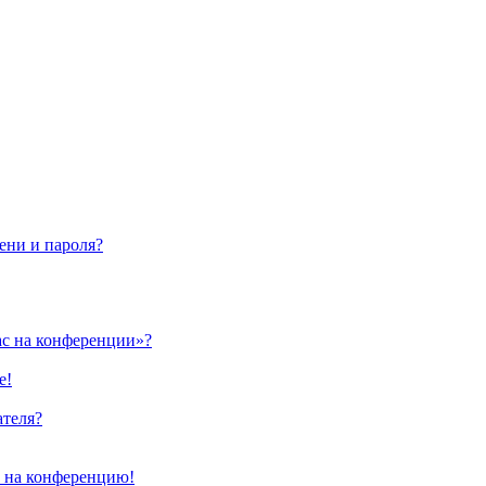
ени и пароля?
ас на конференции»?
е!
ателя?
и на конференцию!