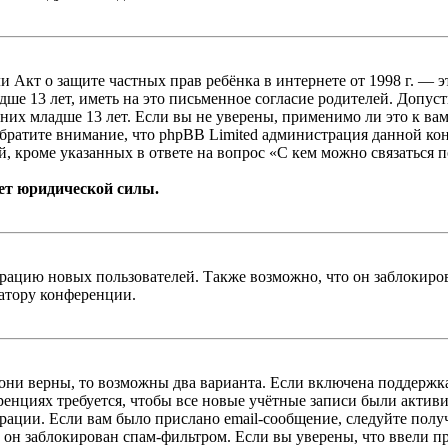
, или Акт о защите частных прав ребёнка в интернете от 1998 г.
е 13 лет, иметь на это письменное согласие родителей. Допус
х младше 13 лет. Если вы не уверены, применимо ли это к вам
Обратите внимание, что phpBB Limited администрация данной к
, кроме указанных в ответе на вопрос «С кем можно связаться 
ет юридической силы.
цию новых пользователей. Также возможно, что он заблокирова
ратору конференции.
 они верны, то возможны два варианта. Если включена поддержка
енциях требуется, чтобы все новые учётные записи были актив
трации. Если вам было прислано email-сообщение, следуйте пол
 он заблокирован спам-фильтром. Если вы уверены, что ввели пр