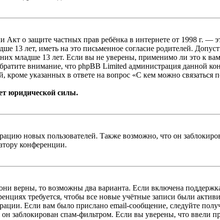
, или Акт о защите частных прав ребёнка в интернете от 1998 г.
е 13 лет, иметь на это письменное согласие родителей. Допус
х младше 13 лет. Если вы не уверены, применимо ли это к вам
Обратите внимание, что phpBB Limited администрация данной к
, кроме указанных в ответе на вопрос «С кем можно связаться 
ет юридической силы.
цию новых пользователей. Также возможно, что он заблокирова
ратору конференции.
 они верны, то возможны два варианта. Если включена поддержка
енциях требуется, чтобы все новые учётные записи были актив
трации. Если вам было прислано email-сообщение, следуйте пол
 он заблокирован спам-фильтром. Если вы уверены, что ввели пр