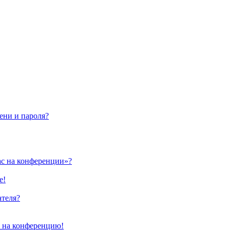
ени и пароля?
ас на конференции»?
е!
ателя?
и на конференцию!