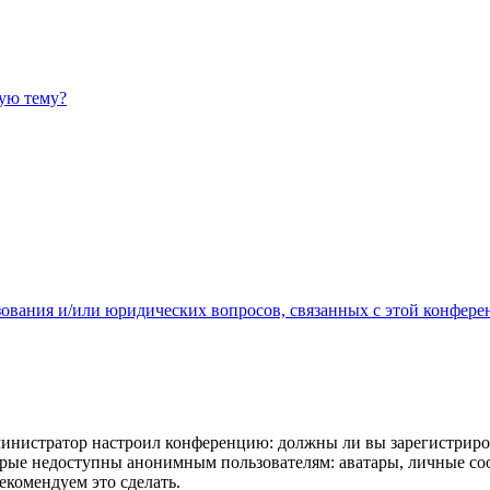
ную тему?
зования и/или юридических вопросов, связанных с этой конфере
администратор настроил конференцию: должны ли вы зарегистриро
рые недоступны анонимным пользователям: аватары, личные сообщ
екомендуем это сделать.