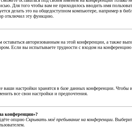
ы сможете оставаться под своим именем на конференции только н
писью. Для того чтобы вам не приходилось вводить имя пользова
тся делать это на общедоступном компьютере, например в библи
тор отключил эту функцию.
вам оставаться авторизованным на этой конференции, а также в
ром. Если вы испытываете трудности с входом на конференцию 
се ваши настройки хранятся в базе данных конференции. Чтобы 
менить все свои настройки и предпочтения.
 на конференции»?
айдёте опцию
Скрывать моё пребывание на конференции
. Выбери
льзователем.